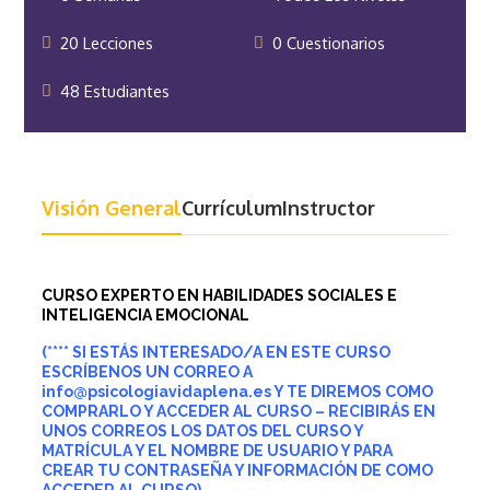
20 Lecciones
0 Cuestionarios
48 Estudiantes
Visión General
Currículum
Instructor
CURSO EXPERTO EN HABILIDADES SOCIALES E
INTELIGENCIA EMOCIONAL
(**** SI ESTÁS INTERESADO/A EN ESTE CURSO
ESCRÍBENOS UN CORREO A
info@psicologiavidaplena.es Y TE DIREMOS COMO
COMPRARLO Y ACCEDER AL CURSO – RECIBIRÁS EN
UNOS CORREOS LOS DATOS DEL CURSO Y
MATRÍCULA Y EL NOMBRE DE USUARIO
Y PARA
CREAR TU CONTRASEÑA
Y INFORMACIÓN DE COMO
ACCEDER AL CURSO)