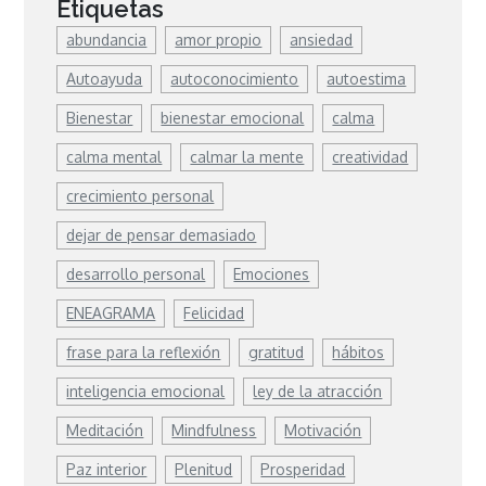
Etiquetas
abundancia
amor propio
ansiedad
Autoayuda
autoconocimiento
autoestima
Bienestar
bienestar emocional
calma
calma mental
calmar la mente
creatividad
crecimiento personal
dejar de pensar demasiado
desarrollo personal
Emociones
ENEAGRAMA
Felicidad
frase para la reflexión
gratitud
hábitos
inteligencia emocional
ley de la atracción
Meditación
Mindfulness
Motivación
Paz interior
Plenitud
Prosperidad