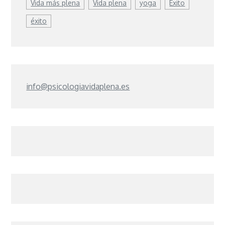
Vida más plena
Vida plena
yoga
Éxito
éxito
info@psicologiavidaplena.es