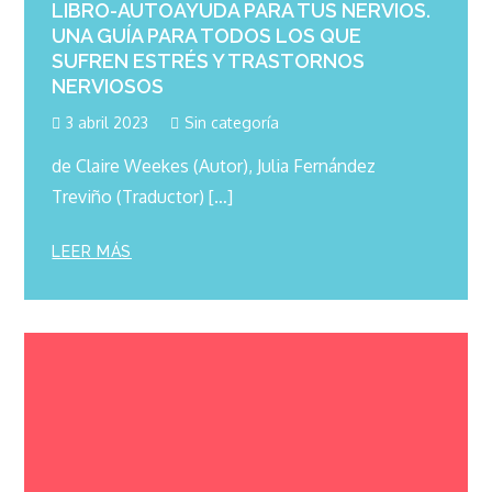
LIBRO-AUTOAYUDA PARA TUS NERVIOS.
UNA GUÍA PARA TODOS LOS QUE
SUFREN ESTRÉS Y TRASTORNOS
NERVIOSOS
3 abril 2023
Sin categoría
de Claire Weekes (Autor), Julia Fernández
Treviño (Traductor) […]
LEER MÁS