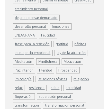
calma mental
calmar la mente
creatividad
crecimiento personal
dejar de pensar demasiado
desarrollo personal
Emociones
ENEAGRAMA
Felicidad
frase para la reflexión
gratitud
hábitos
inteligencia emocional
ley de la atracción
Meditación
Mindfulness
Motivación
Paz interior
Plenitud
Prosperidad
Psicología
Relaciones tóxicas
relajación
relax
resiliencia
salud
serenidad
Superación
superación personal
transformación
transformación personal