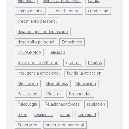
Bienestar
bienestar emocional
calma
calma mental
calmar la mente
creatividad
crecimiento personal
dejar de pensar demasiado
desarrollo personal
Emociones
ENEAGRAMA
Felicidad
frase para la reflexión
gratitud
hábitos
inteligencia emocional
ley de la atracción
Meditación
Mindfulness
Motivación
Paz interior
Plenitud
Prosperidad
Psicología
Relaciones tóxicas
relajación
relax
resiliencia
salud
serenidad
Superación
superación personal