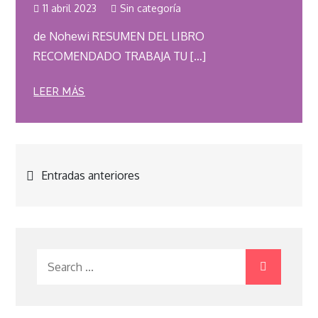
11 abril 2023
Sin categoría
de Nohewi RESUMEN DEL LIBRO
RECOMENDADO TRABAJA TU […]
LEER MÁS
Navegación
Entradas anteriores
de
entradas
Search
for: