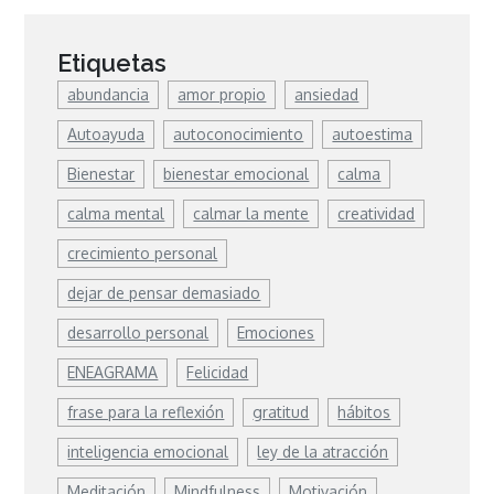
Etiquetas
abundancia
amor propio
ansiedad
Autoayuda
autoconocimiento
autoestima
Bienestar
bienestar emocional
calma
calma mental
calmar la mente
creatividad
crecimiento personal
dejar de pensar demasiado
desarrollo personal
Emociones
ENEAGRAMA
Felicidad
frase para la reflexión
gratitud
hábitos
inteligencia emocional
ley de la atracción
Meditación
Mindfulness
Motivación