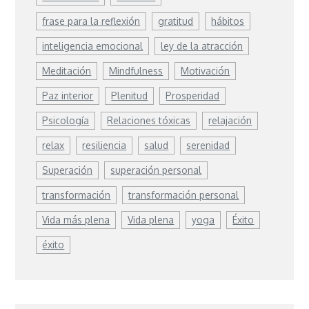
frase para la reflexión
gratitud
hábitos
inteligencia emocional
ley de la atracción
Meditación
Mindfulness
Motivación
Paz interior
Plenitud
Prosperidad
Psicología
Relaciones tóxicas
relajación
relax
resiliencia
salud
serenidad
Superación
superación personal
transformación
transformación personal
Vida más plena
Vida plena
yoga
Éxito
éxito