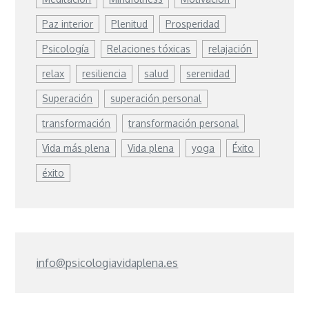
Paz interior
Plenitud
Prosperidad
Psicología
Relaciones tóxicas
relajación
relax
resiliencia
salud
serenidad
Superación
superación personal
transformación
transformación personal
Vida más plena
Vida plena
yoga
Éxito
éxito
info@psicologiavidaplena.es