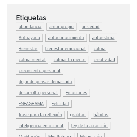
Etiquetas
abundancia
amor propio
ansiedad
Autoayuda
autoconocimiento
autoestima
Bienestar
bienestar emocional
calma
calma mental
calmar la mente
creatividad
crecimiento personal
dejar de pensar demasiado
desarrollo personal
Emociones
ENEAGRAMA
Felicidad
frase para la reflexión
gratitud
hábitos
inteligencia emocional
ley de la atracción
Meditación
Mindfulness
Motivación