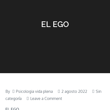
EL EGO
By
Psicologia vida plena
2 agosto 2022
Sin
on
categoría
Leave a Comment
EL
EL EGO