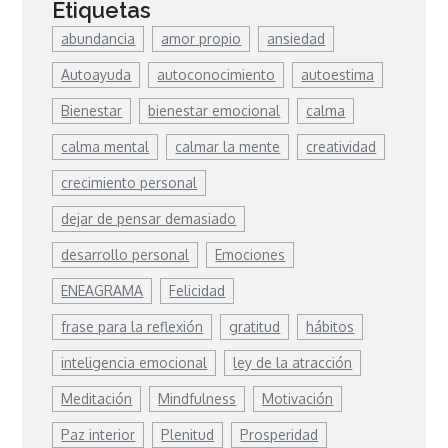
Etiquetas
abundancia
amor propio
ansiedad
Autoayuda
autoconocimiento
autoestima
Bienestar
bienestar emocional
calma
calma mental
calmar la mente
creatividad
crecimiento personal
dejar de pensar demasiado
desarrollo personal
Emociones
ENEAGRAMA
Felicidad
frase para la reflexión
gratitud
hábitos
inteligencia emocional
ley de la atracción
Meditación
Mindfulness
Motivación
Paz interior
Plenitud
Prosperidad