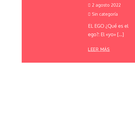
2 agosto 2022
Sin categoría
EL EGO ¿Qué es el
ego?: El «yo» […]
LEER MÁS