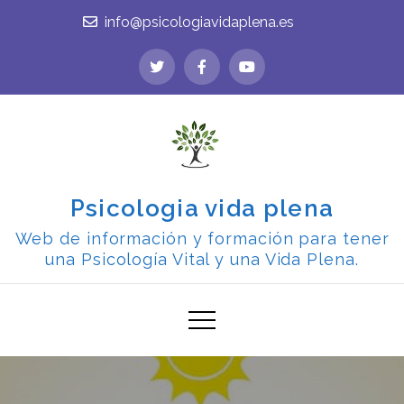
Skip
info@psicologiavidaplena.es
to
content
Psicologia vida plena
Web de información y formación para tener
una Psicología Vital y una Vida Plena.