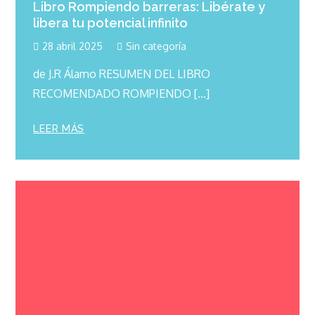
Libro Rompiendo barreras: Libérate y
libera tu potencial infinito
28 abril 2025
Sin categoría
de J.R Álamo RESUMEN DEL LIBRO
RECOMENDADO ROMPIENDO […]
LEER MÁS