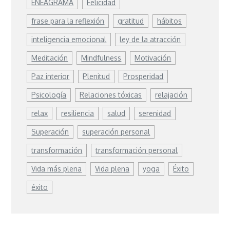
ENEAGRAMA
Felicidad
frase para la reflexión
gratitud
hábitos
inteligencia emocional
ley de la atracción
Meditación
Mindfulness
Motivación
Paz interior
Plenitud
Prosperidad
Psicología
Relaciones tóxicas
relajación
relax
resiliencia
salud
serenidad
Superación
superación personal
transformación
transformación personal
Vida más plena
Vida plena
yoga
Éxito
éxito