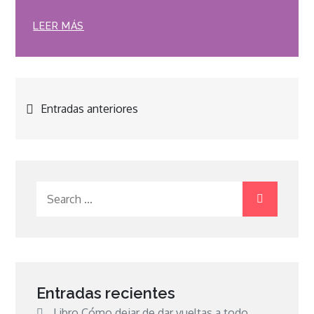
LEER MÁS
Navegación
Entradas anteriores
de
entradas
Search
for:
Entradas recientes
Libro Cómo dejar de dar vueltas a todo