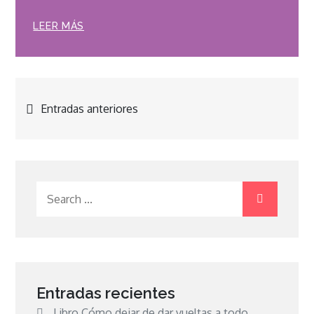
LEER MÁS
Navegación
Entradas anteriores
de
entradas
Search
for:
Entradas recientes
Libro Cómo dejar de dar vueltas a todo