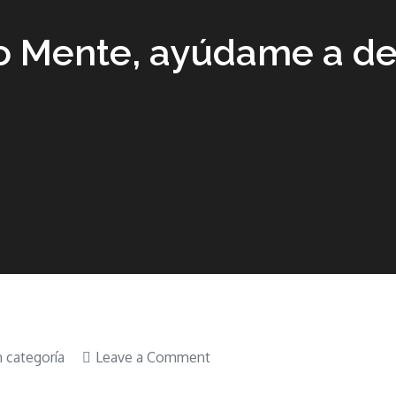
o Mente, ayúdame a de
on
n categoría
Leave a Comment
Libro