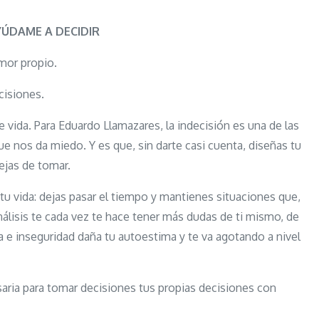
Mente,
ayúdame
ÚDAME A DECIDIR
a
mor propio.
decidir
cisiones.
vida. Para Eduardo Llamazares, la indecisión es una de las
que nos da miedo. Y es que, sin darte casi cuenta, diseñas tu
ejas de tomar.
tu vida: dejas pasar el tiempo y mantienes situaciones que,
análisis te cada vez te hace tener más dudas de ti mismo, de
a e inseguridad daña tu autoestima y te va agotando a nivel
aria para tomar decisiones tus propias decisiones con