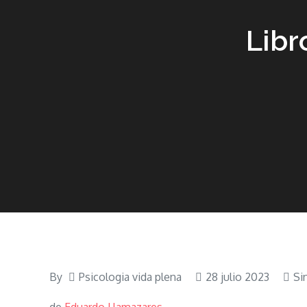
Libr
By
Psicologia vida plena
28 julio 2023
Si