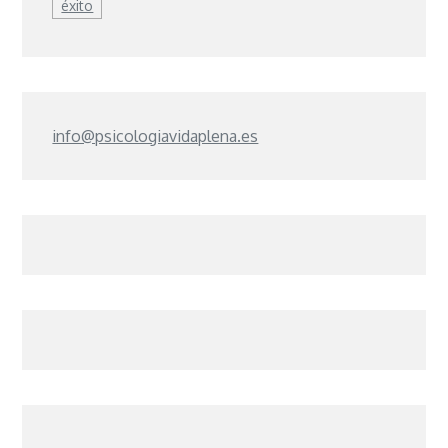
éxito
info@psicologiavidaplena.es