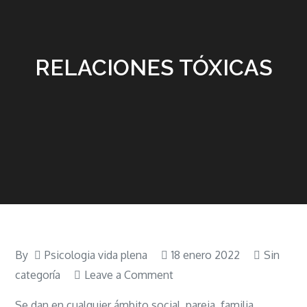
RELACIONES TÓXICAS
By
Psicologia vida plena
18 enero 2022
Sin
on
categoría
Leave a Comment
RELACIONES
Se dan en cualquier ámbito social, pareja, familia,