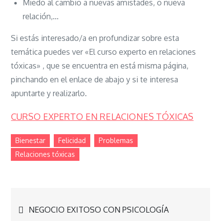
Miedo al cambio a nuevas amistades, o nueva
relación,…
Si estás interesado/a en profundizar sobre esta
temática puedes ver «El curso experto en relaciones
tóxicas» , que se encuentra en está misma página,
pinchando en el enlace de abajo y si te interesa
apuntarte y realizarlo.
CURSO EXPERTO EN RELACIONES TÓXICAS
Bienestar
Felicidad
Problemas
Relaciones tóxicas
Navegación
NEGOCIO EXITOSO CON PSICOLOGÍA