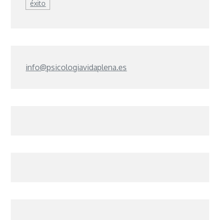
éxito
info@psicologiavidaplena.es