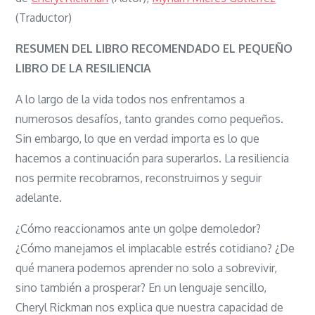
El
(Traductor)
pequeño
libro
RESUMEN DEL LIBRO RECOMENDADO EL PEQUEÑO
de
LIBRO DE LA RESILIENCIA
la
A lo largo de la vida todos nos enfrentamos a
resiliencia
numerosos desafíos, tanto grandes como pequeños.
Sin embargo, lo que en verdad importa es lo que
hacemos a continuación para superarlos. La resiliencia
nos permite recobrarnos, reconstruirnos y seguir
adelante.
¿Cómo reaccionamos ante un golpe demoledor?
¿Cómo manejamos el implacable estrés cotidiano? ¿De
qué manera podemos aprender no solo a sobrevivir,
sino también a prosperar? En un lenguaje sencillo,
Cheryl Rickman nos explica que nuestra capacidad de