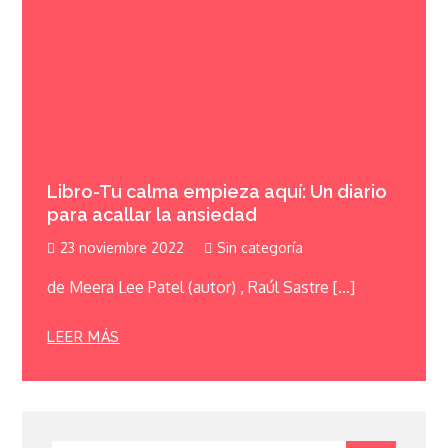
Libro-Tu calma empieza aquí: Un diario
para acallar la ansiedad
23 noviembre 2022
Sin categoría
de Meera Lee Patel (autor) , Raúl Sastre […]
LEER MÁS