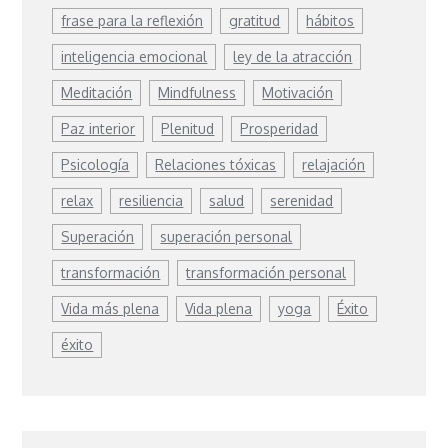
frase para la reflexión
gratitud
hábitos
inteligencia emocional
ley de la atracción
Meditación
Mindfulness
Motivación
Paz interior
Plenitud
Prosperidad
Psicología
Relaciones tóxicas
relajación
relax
resiliencia
salud
serenidad
Superación
superación personal
transformación
transformación personal
Vida más plena
Vida plena
yoga
Éxito
éxito