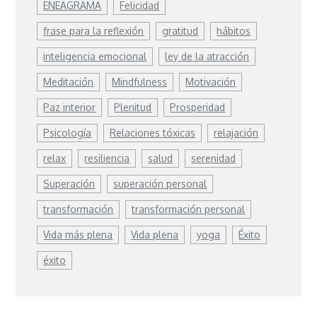
ENEAGRAMA
Felicidad
frase para la reflexión
gratitud
hábitos
inteligencia emocional
ley de la atracción
Meditación
Mindfulness
Motivación
Paz interior
Plenitud
Prosperidad
Psicología
Relaciones tóxicas
relajación
relax
resiliencia
salud
serenidad
Superación
superación personal
transformación
transformación personal
Vida más plena
Vida plena
yoga
Éxito
éxito