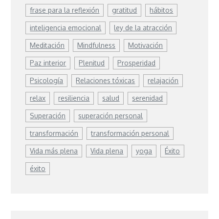
frase para la reflexión
gratitud
hábitos
inteligencia emocional
ley de la atracción
Meditación
Mindfulness
Motivación
Paz interior
Plenitud
Prosperidad
Psicología
Relaciones tóxicas
relajación
relax
resiliencia
salud
serenidad
Superación
superación personal
transformación
transformación personal
Vida más plena
Vida plena
yoga
Éxito
éxito