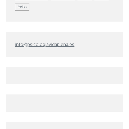
éxito
info@psicologiavidaplena.es