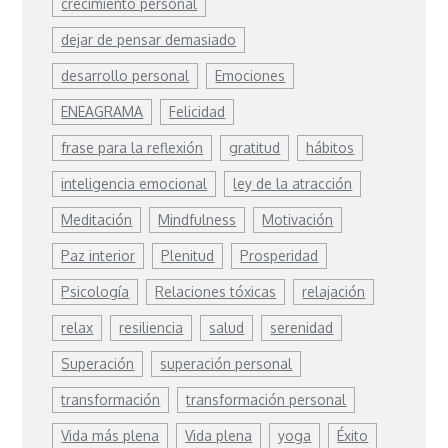
crecimiento personal
dejar de pensar demasiado
desarrollo personal
Emociones
ENEAGRAMA
Felicidad
frase para la reflexión
gratitud
hábitos
inteligencia emocional
ley de la atracción
Meditación
Mindfulness
Motivación
Paz interior
Plenitud
Prosperidad
Psicología
Relaciones tóxicas
relajación
relax
resiliencia
salud
serenidad
Superación
superación personal
transformación
transformación personal
Vida más plena
Vida plena
yoga
Éxito