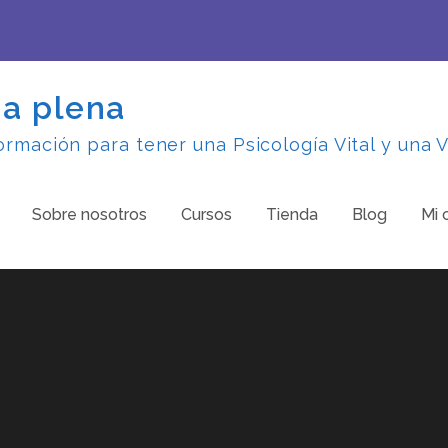
da plena
rmación para tener una Psicología Vital y una V
Sobre nosotros
Cursos
Tienda
Blog
Mi 