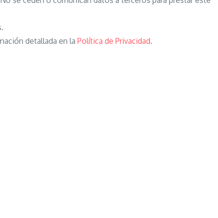
o se ceden o comunican datos a terceros para prestar este
s.
mación detallada en la
Política de Privacidad
.