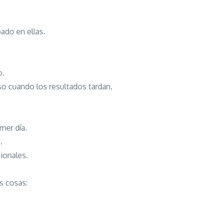
ado en ellas.
o.
so cuando los resultados tardan.
mer día.
.
ionales.
s cosas: