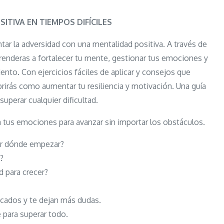
Mente
positiva
TIVA EN TIEMPOS DIFÍCILES
en
ntar la adversidad con una mentalidad positiva. A través de
tiempos
prenderas a fortalecer tu mente, gestionar tus emociones y
difíciles
nto. Con ejercicios fáciles de aplicar y consejos que
rirás como aumentar tu resiliencia y motivación. Una guía
uperar cualquier dificultad.
ma tus emociones para avanzar sin importar los obstáculos.
por dónde empezar?
?
d para crecer?
cados y te dejan más dudas.
e para superar todo.