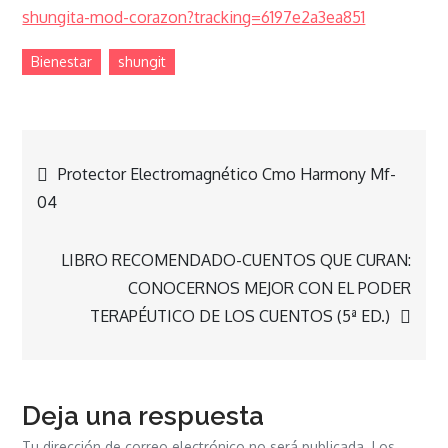
shungita-mod-corazon?tracking=6197e2a3ea851
Bienestar
shungit
Navegación
Protector Electromagnético Cmo Harmony Mf-
04
de
LIBRO RECOMENDADO-CUENTOS QUE CURAN:
entradas
CONOCERNOS MEJOR CON EL PODER
TERAPÉUTICO DE LOS CUENTOS (5ª ED.)
Deja una respuesta
Tu dirección de correo electrónico no será publicada.
Los