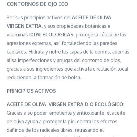
de
CONTORNOS DE OJO ECO
Ojo
Por sus principios activos del
ACEITE DE OLIVA
Eco
VIRGEN EXTRA
, y sus propiedades botánicas e
15
vitaminas 1
00% ECOLOGICAS
, protege la célula de las
Ml.
agresiones externas, así fortaleciendo las paredes
Sensolive
capilares. Hidrata y nutre las capas de la dermis, además
alisa imperfecciones y arrugas del contorno de ojos,
gracias a sus ingredientes que activa la circulación local
reduciendo la formación de bolsa.
PRINCIPIOS ACTIVOS
ACEITE DE OLIVA VIRGEN EXTRA D.O ECOLÓGICO:
Gracias a su poder emoliente y antioxidante, el aceite
de oliva ayuda a proteger la piel contra los efectos
dañinos de los radicales libres, retrasando el