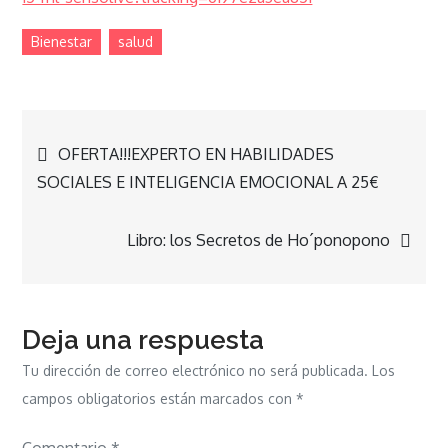
Bienestar
salud
Navegación
OFERTA!!!EXPERTO EN HABILIDADES
SOCIALES E INTELIGENCIA EMOCIONAL A 25€
de
Libro: los Secretos de Ho´ponopono
entradas
Deja una respuesta
Tu dirección de correo electrónico no será publicada.
Los
campos obligatorios están marcados con
*
Comentario
*