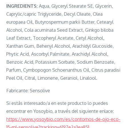
INGREDIENTS:
Aqua, Glyceryl Stearate SE, Glycerin,
Caprylic/capric Triglyceride, Decyl Oleate, Olea
europaea Oil, Butyrospermum parkii Butter, Cetearyl
Alcohol, Cola acuminata Seed Extract, Ginkgo biloba
Leaf Extract, Tocopheryl Acetate, Cetyl Alcohol,
Xanthan Gum, Behenyl Alcohol, Arachidyl Glucoside,
Phytic Acid, Ascorbyl Palmitate, Arachidyl Alcohol,
Benzoic Acid, Potassium Sorbate, Sodium Benzoate,
Parfum, Cymbopogon Schoenanthus Oil, Citrus paradisi
Peel Oil, Citral, Limonene, Geraniol, Linalool.
Fabricante: Sensolive
Si estás interesado/a en este producto lo puedes
encontrar en Yosoybio, a través del siguiente enlace:
https://www.yosoybio.com/es/contornos-de-ojo-eco-
15-ml-sensolive?tracking=6197e2a3ea851