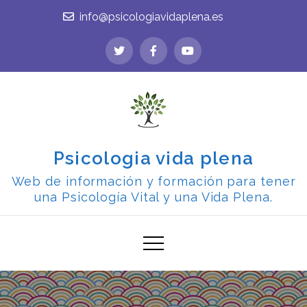
Skip
info@psicologiavidaplena.es
to
content
Psicologia vida plena
Web de información y formación para tener
una Psicología Vital y una Vida Plena.