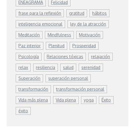
ENEAGRAMA
Felicidad
frase para la reflexión
gratitud
hábitos
inteligencia emocional
ley de la atracción
Meditación
Mindfulness
Motivación
Paz interior
Plenitud
Prosperidad
Psicología
Relaciones tóxicas
relajación
relax
resiliencia
salud
serenidad
Superación
superación personal
transformación
transformación personal
Vida más plena
Vida plena
yoga
Éxito
éxito