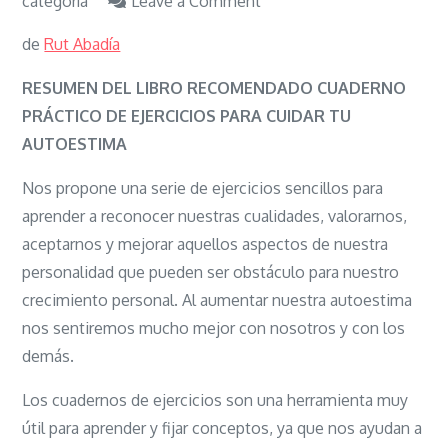
on
categoría
Leave a Comment
Cuaderno
de
Rut Abadía
práctico
de
RESUMEN DEL LIBRO RECOMENDADO CUADERNO
ejercicios
PRÁCTICO DE EJERCICIOS PARA CUIDAR TU
para
AUTOESTIMA
cuidar
Nos propone una serie de ejercicios sencillos para
tu
aprender a reconocer nuestras cualidades, valorarnos,
autoestima
aceptarnos y mejorar aquellos aspectos de nuestra
personalidad que pueden ser obstáculo para nuestro
crecimiento personal. Al aumentar nuestra autoestima
nos sentiremos mucho mejor con nosotros y con los
demás.
Los cuadernos de ejercicios son una herramienta muy
útil para aprender y fijar conceptos, ya que nos ayudan a