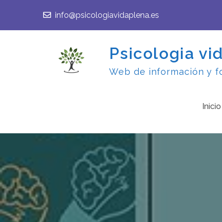
Skip
info@psicologiavidaplena.es
to
content
Psicologia vi
Web de información y fo
Inicio