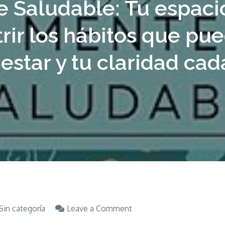
e Saludable: Tu espaci
trir los hábitos que pu
estar y tu claridad cad
on
Sin categoría
Leave a Comment
Diario