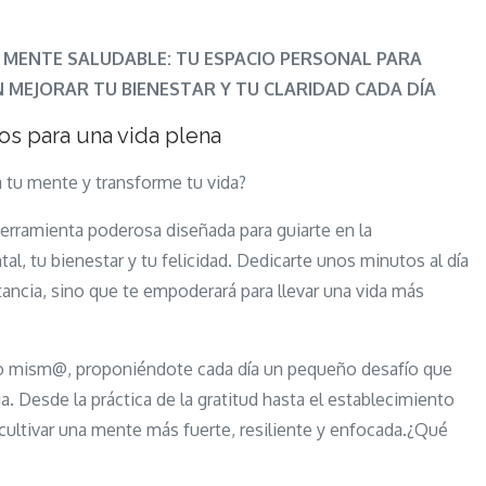
de
Mente
 MENTE SALUDABLE: TU ESPACIO PERSONAL PARA
Saludable:
 MEJORAR TU BIENESTAR Y TU CLARIDAD CADA DÍA
Tu
os para una vida plena
espacio
personal
a tu mente y transforme tu vida?
para
erramienta poderosa diseñada para guiarte en la
descubrir
l, tu bienestar y tu felicidad. Dedicarte unos minutos al día
y
tancia, sino que te empoderará para llevar una vida más
nutrir
los
hábitos
igo mism@, proponiéndote cada día un pequeño desafío que
que
 Desde la práctica de la gratitud hasta el establecimiento
pueden
cultivar una mente más fuerte, resiliente y enfocada.¿Qué
mejorar
tu