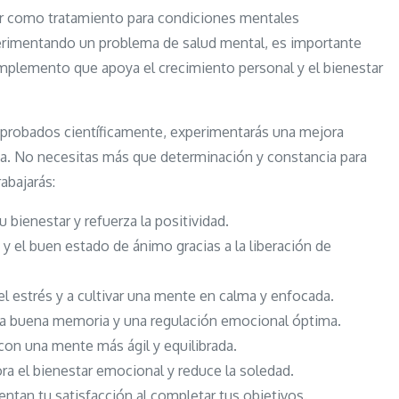
rvir como tratamiento para condiciones mentales
bienestar
erimentando un problema de salud mental, es importante
y
omplemento que apoya el crecimiento personal y el bienestar
tu
claridad
cada
omprobados científicamente, experimentarás una mejora
día
ida. No necesitas más que determinación y constancia para
abajarás:
 bienestar y refuerza la positividad.
a y el buen estado de ánimo gracias a la liberación de
el estrés y a cultivar una mente en calma y enfocada.
una buena memoria y una regulación emocional óptima.
con una mente más ágil y equilibrada.
ora el bienestar emocional y reduce la soledad.
ntan tu satisfacción al completar tus objetivos.