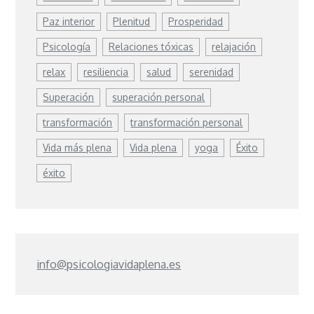
Paz interior
Plenitud
Prosperidad
Psicología
Relaciones tóxicas
relajación
relax
resiliencia
salud
serenidad
Superación
superación personal
transformación
transformación personal
Vida más plena
Vida plena
yoga
Éxito
éxito
info@psicologiavidaplena.es