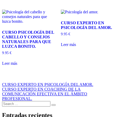
CURSO EXPERTO EN
PSICOLOGÍA DEL AMOR.
CURSO PSICOLOGÍA DEL
9.95
€
CABELLO Y CONSEJOS
NATURALES PARA QUE
Leer más
LUZCA BONITO.
9.95
€
Leer más
Navegación
CURSO EXPERTO EN PSICOLOGÍA DEL AMOR.
CURSO EXPERTO EN COACHING DE LA
de
COMUNICACIÓN EFECTIVA EN EL ÁMBITO
entradas
PROFESIONAL.
Search
for:
Entradas recientes