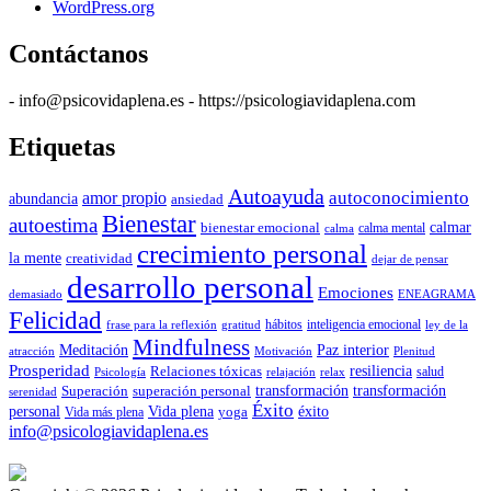
WordPress.org
Contáctanos
- info@psicovidaplena.es - https://psicologiavidaplena.com
Etiquetas
Autoayuda
autoconocimiento
amor propio
abundancia
ansiedad
Bienestar
autoestima
calmar
bienestar emocional
calma mental
calma
crecimiento personal
la mente
creatividad
dejar de pensar
desarrollo personal
Emociones
ENEAGRAMA
demasiado
Felicidad
hábitos
inteligencia emocional
frase para la reflexión
gratitud
ley de la
Mindfulness
Meditación
Paz interior
Plenitud
atracción
Motivación
Prosperidad
resiliencia
Relaciones tóxicas
salud
relajación
Psicología
relax
transformación
transformación
Superación
superación personal
serenidad
Éxito
personal
Vida plena
éxito
Vida más plena
yoga
info@psicologiavidaplena.es