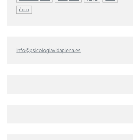
éxito
info@psicologiavidaplena.es