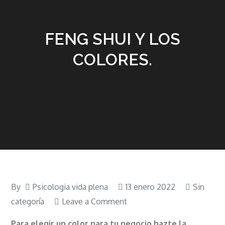
FENG SHUI Y LOS
COLORES.
By
Psicologia vida plena
13 enero 2022
Sin
on
categoría
Leave a Comment
FENG
Para elegir un color para tu negocio hazte la