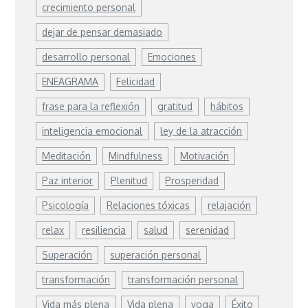
crecimiento personal
dejar de pensar demasiado
desarrollo personal
Emociones
ENEAGRAMA
Felicidad
frase para la reflexión
gratitud
hábitos
inteligencia emocional
ley de la atracción
Meditación
Mindfulness
Motivación
Paz interior
Plenitud
Prosperidad
Psicología
Relaciones tóxicas
relajación
relax
resiliencia
salud
serenidad
Superación
superación personal
transformación
transformación personal
Vida más plena
Vida plena
yoga
Éxito