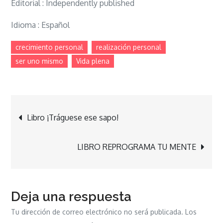
Editorial : Independently published
Idioma ‏: Español
crecimiento personal
realización personal
ser uno mismo
Vida plena
Navegación
Libro ¡Tráguese ese sapo!
de
LIBRO REPROGRAMA TU MENTE
entradas
Deja una respuesta
Tu dirección de correo electrónico no será publicada.
Los