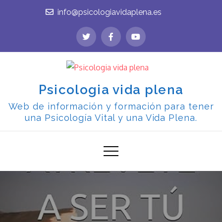
Skip
info@psicologiavidaplena.es
to
content
Psicologia vida plena
Web de información y formación para tener
una Psicología Vital y una Vida Plena.