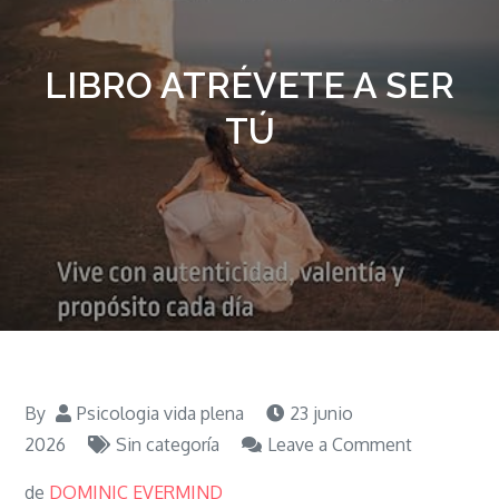
LIBRO ATRÉVETE A SER
TÚ
By
Psicologia vida plena
23 junio
on
2026
Sin categoría
Leave a Comment
LIBRO
de
DOMINIC EVERMIND