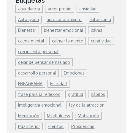
Etiquetas
abundancia
amor propio
ansiedad
Autoayuda
autoconocimiento
autoestima
Bienestar
bienestar emocional
calma
calma mental
calmar la mente
creatividad
crecimiento personal
dejar de pensar demasiado
desarrollo personal
Emociones
ENEAGRAMA
Felicidad
frase para la reflexión
gratitud
hábitos
inteligencia emocional
ley de la atracción
Meditación
Mindfulness
Motivación
Paz interior
Plenitud
Prosperidad