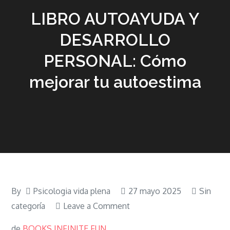
LIBRO AUTOAYUDA Y
DESARROLLO
PERSONAL: Cómo
mejorar tu autoestima
By
Psicologia vida plena
27 mayo 2025
Sin
on
categoría
Leave a Comment
LIBRO
de
BOOKS INFINITE FUN