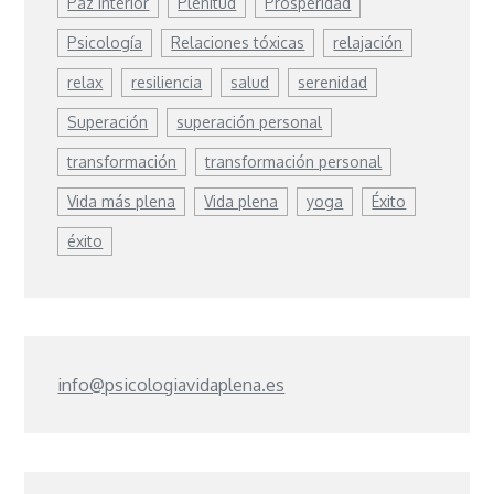
Paz interior
Plenitud
Prosperidad
Psicología
Relaciones tóxicas
relajación
relax
resiliencia
salud
serenidad
Superación
superación personal
transformación
transformación personal
Vida más plena
Vida plena
yoga
Éxito
éxito
info@psicologiavidaplena.es