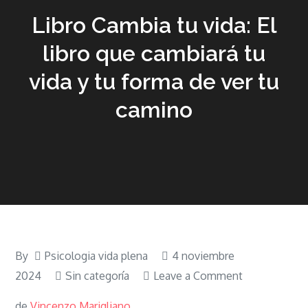
Libro Cambia tu vida: El
libro que cambiará tu
vida y tu forma de ver tu
camino
By
Psicologia vida plena
4 noviembre
on
2024
Sin categoría
Leave a Comment
Libro
de
Vincenzo Marigliano