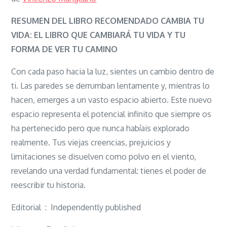
Cambia
tu
RESUMEN DEL LIBRO RECOMENDADO CAMBIA TU
vida:
VIDA: EL LIBRO QUE CAMBIARÁ TU VIDA Y TU
El
FORMA DE VER TU CAMINO
libro
Con cada paso hacia la luz, sientes un cambio dentro de
que
ti. Las paredes se derrumban lentamente y, mientras lo
cambiará
hacen, emerges a un vasto espacio abierto. Este nuevo
tu
espacio representa el potencial infinito que siempre os
vida
ha pertenecido pero que nunca habíais explorado
y
realmente. Tus viejas creencias, prejuicios y
tu
limitaciones se disuelven como polvo en el viento,
forma
revelando una verdad fundamental: tienes el poder de
de
reescribir tu historia.
ver
tu
Editorial ‏ : ‎ Independently published
camino