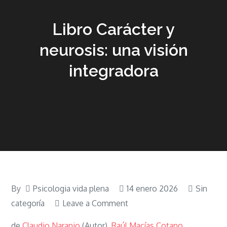
Libro Carácter y
neurosis: una visión
integradora
By
Psicologia vida plena
14 enero 2026
Sin
on
categoría
Leave a Comment
Libro
de
Claudio Naranjo
(Autor),
Raúl Macías Cotano