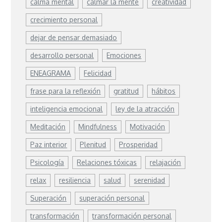
calma mental
calmar la mente
creatividad
crecimiento personal
dejar de pensar demasiado
desarrollo personal
Emociones
ENEAGRAMA
Felicidad
frase para la reflexión
gratitud
hábitos
inteligencia emocional
ley de la atracción
Meditación
Mindfulness
Motivación
Paz interior
Plenitud
Prosperidad
Psicología
Relaciones tóxicas
relajación
relax
resiliencia
salud
serenidad
Superación
superación personal
transformación
transformación personal