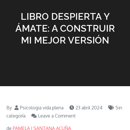
LIBRO DESPIERTA Y
ÁMATE: A CONSTRUIR
MI MEJOR VERSIÓN
By
Psicologia vida plena
23 abril 2024
Sin
on
categoría
Leave a Comment
LIBRO
de
PAMELA J SANTANA ACUÑA