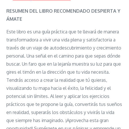
DESPIERTA
Y
RESUMEN DEL LIBRO RECOMENDADO DESPIERTA Y
ÁMATE:
ÁMATE
A
Este libro es una guía práctica que te llevará de manera
CONSTRUIR
transformadora a vivir una vida plena y satisfactoria a
MI
través de un viaje de autodescubrimiento y crecimiento
MEJOR
personal. Una señal en el camino para que sepas dónde
VERSIÓN
buscar. Un faro que en la lejanía muestra su luz para que
gires el timón en la dirección que tu vida necesita.
Tendrás acceso a crear la realidad que tú quieras,
visualizando tu mapa hacia el éxito, la felicidad y el
potencial sin límites. Al leer y aplicar los ejercicios
prácticos que te propone la guía, convertirás tus sueños
en realidad, superarás los obstáculos y vivirás la vida
que siempre has imaginado. ¡Aprovecha esta gran
oportunidad! Sumérgete en sus páginas y emprende un