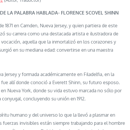
ez
(Autor, Traductor)
El
Poder
DE LA PALABRA HABLADA- FLORENCE SCOVEL SHINN
De
e 1871 en Camden, Nueva Jersey, y quien partiera de este
La
ó su carrera como una destacada artista e ilustradora de
Palabra
 vocación, aquella que la inmortalizó en los corazones y
Hablada
urgió en su mediana edad: convertirse en una maestra
–
Florence
Scovel
va Jersey y formada académicamente en Filadelfia, en la
Shinn
 fue allí donde conoció a Everett Shinn, su futuro esposo.
 en Nueva York, donde su vida estuvo marcada no sólo por
da conyugal, concluyendo su unión en 1912.
ritu humano y del universo lo que la llevó a plasmar en
as fuerzas invisibles están siempre trabajando para el hombre