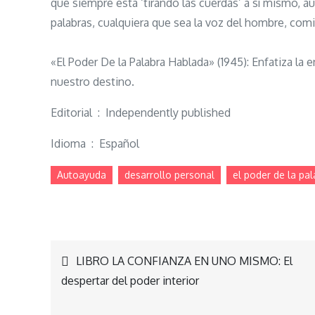
que siempre está ‘tirando las cuerdas’ a sí mismo, au
palabras, cualquiera que sea la voz del hombre, comi
«El Poder De la Palabra Hablada» (1945): Enfatiza la 
nuestro destino.
Editorial ‏ : ‎ Independently published
Idioma ‏ : ‎ Español
Autoayuda
desarrollo personal
el poder de la pa
Navegación
LIBRO LA CONFIANZA EN UNO MISMO: El
despertar del poder interior
de