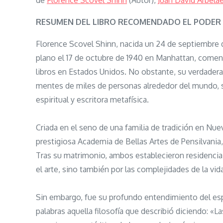
de
Florence Scovel Shinn
(Autor),
Juan David Arbelá
RESUMEN DEL LIBRO RECOMENDADO EL PODER 
Florence Scovel Shinn, nacida un 24 de septiembre d
plano el 17 de octubre de 1940 en Manhattan, comenz
libros en Estados Unidos. No obstante, su verdadera
mentes de miles de personas alrededor del mundo, s
espiritual y escritora metafísica.
Criada en el seno de una familia de tradición en Nue
prestigiosa Academia de Bellas Artes de Pensilvania,
Tras su matrimonio, ambos establecieron residencia
el arte, sino también por las complejidades de la vi
Sin embargo, fue su profundo entendimiento del espí
palabras aquella filosofía que describió diciendo: «L