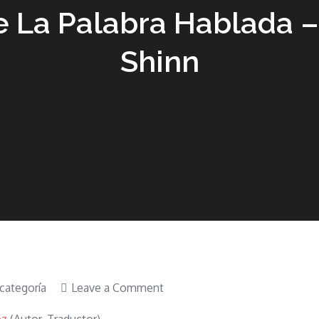
e La Palabra Hablada 
Shinn
on
 categoría
Leave a Comment
Libro