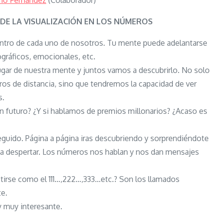
ano Fernández
(Colaborador)
El
poder
DE LA VISUALIZACIÓN EN LOS NÚMEROS
de
entro de cada uno de nosotros. Tu mente puede adelantarse
la
gráficos, emocionales, etc.
visualización
lugar de nuestra mente y juntos vamos a descubrirlo. No solo
en
os de distancia, sino que tendremos la capacidad de ver
los
s.
números
n futuro? ¿Y si hablamos de premios millonarios? ¿Acaso es
eguido. Página a página iras descubriendo y sorprendiéndote
 a despertar. Los números nos hablan y nos dan mensajes
tirse como el 111…,222…,333…etc.? Son los llamados
te.
y muy interesante.