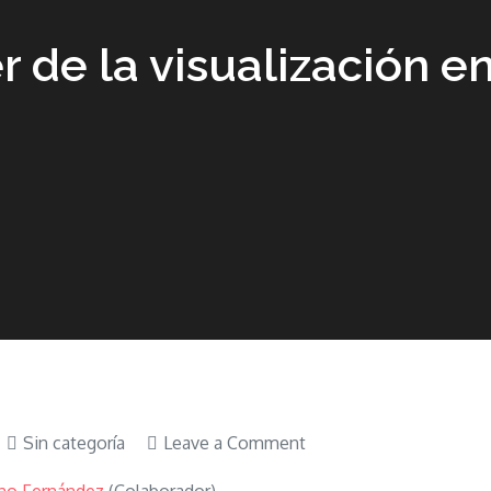
r de la visualización 
on
Sin categoría
Leave a Comment
Libro