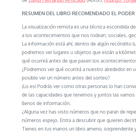
de
David Hernando Arriscado
(Autor),
Rodrigo Torij
RESUMEN DEL LIBRO RECOMENDADO EL PODER 
La visualización remota es una técnica escondida d
a los acontecimientos que nos rodean; sociales, geo
La información está ahí, dentro de algún recóndito 
podremos ver lugares u objetos que están a kilómetr
qué ocurrirá antes de que pasen los acontecimiento
¿Podremos ver qué ocurrirá a nuestro alrededor en u
posible ver un número antes del sorteo?
¡Lo es! Podrás ver como otras personas lo han cons
de las capacidades que tenemos y juntos las vamos
llenos de información.
¿Alguna vez has visto números que no paran de repe
números espejo. Entra a descubrir que quieren decir
Tienes en tus manos un libro ameno, sorprendente 