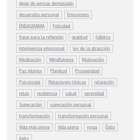
dejar de pensar demasiado
desarrollo personal
Emociones
ENEAGRAMA
Felicidad
frase para la reflexión
gratitud
hábitos
inteligencia emocional
ley de la atracción
Meditación
Mindfulness
Motivación
Paz interior
Plenitud
Prosperidad
Psicología
Relaciones tóxicas
relajación
relax
resiliencia
salud
serenidad
Superación
superación personal
transformación
transformación personal
Vida más plena
Vida plena
yoga
Éxito
éxito