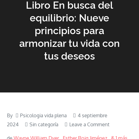
Libro En busca del
equilibrio: Nueve
principios para
armonizar tu vida con
tus deseos
By
Psicologia vida plena
4 septiembre
on
2024
Sin categoría
Leave a Comment
Libro
de
Wayne William Dyer
,
Esther Roig Jiménez
,
& 1 más