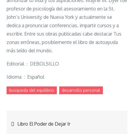
armonizar tu vida y tus aspiraciones. Wayne W. Dyer fue
profesor de psicología del asesoramiento en la St.
John’s University de Nueva York y actualmente se
dedica a pronunciar conferencias, impartir cursos y a
escribir. Entre sus obras publicadas cabe destacar Tus
zonas erróneas, posiblemente el libro de autoayuda
más leído del mundo.
Editorial ‏ : ‎ DEBOLSILLO
Idioma ‏ : ‎ Español
busqueda del equilibrio
desarrollo personal
Navegación
Libro El Poder de Dejar Ir