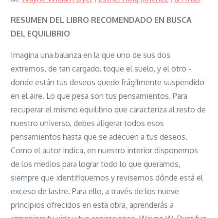
En
busca
RESUMEN DEL LIBRO RECOMENDADO EN BUSCA
del
DEL EQUILIBRIO
equilibrio:
Imagina una balanza en la que uno de sus dos
Nueve
extremos, de tan cargado, toque el suelo, y el otro ­
principios
donde están tus deseos­ quede frágilmente suspendido
para
en el aire. Lo que pesa son tus pensamientos. Para
armonizar
recuperar el mismo equilibrio que caracteriza al resto de
tu
nuestro universo, debes aligerar todos esos
vida
pensamientos hasta que se adecuen a tus deseos.
con
Como el autor indica, en nuestro interior disponemos
tus
de los medios para lograr todo lo que queramos,
deseos
siempre que identifiquemos y revisemos dónde está el
exceso de lastre. Para ello, a través de los nueve
principios ofrecidos en esta obra, aprenderás a