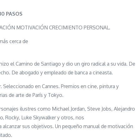
ÉXITO
EN
30 PASOS
30
ERACIÓN MOTIVACIÓN CRECIMIENTO PERSONAL.
PASOS
 más cerca de
hizo el Camino de Santiago y dio un giro radical a su vida. De
recho. De abogado y empleado de banca a cineasta.
r. Seleccionado en Cannes. Premios en cine, pintura y
ias de arte de París y Tokyo.
onajes ilustres como Michael Jordan, Steve Jobs, Alejandro
no, Rocky, Luke Skywalker y otros, nos
ra alcanzar sus objetivos. Un pequeño manual de motivación
itado.