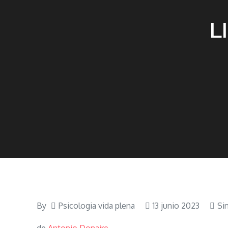
L
By
Psicologia vida plena
13 junio 2023
Si