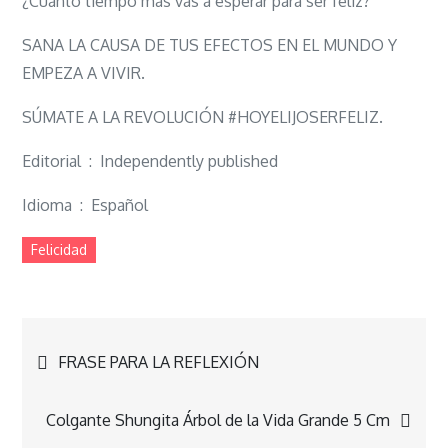
¿Cuánto tiempo más vas a esperar para ser feliz?
SANA LA CAUSA DE TUS EFECTOS EN EL MUNDO Y
EMPEZA A VIVIR.
SÚMATE A LA REVOLUCIÓN #HOYELIJOSERFELIZ.
Editorial ‏ : ‎ Independently published
Idioma ‏ : ‎ Español
Felicidad
Navegación
FRASE PARA LA REFLEXIÓN
de
Colgante Shungita Árbol de la Vida Grande 5 Cm