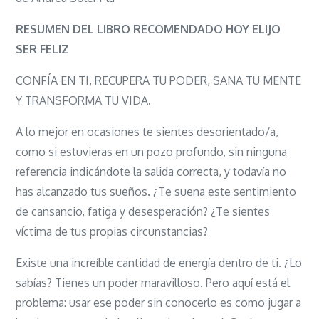
HOY
ELIJO
RESUMEN DEL LIBRO RECOMENDADO HOY ELIJO
SER
SER FELIZ
FELIZ:
CONFÍA EN TI, RECUPERA TU PODER, SANA TU MENTE
Descubre
Y TRANSFORMA TU VIDA.
el
poder
A lo mejor en ocasiones te sientes desorientado/a,
de
como si estuvieras en un pozo profundo, sin ninguna
confiar
referencia indicándote la salida correcta, y todavía no
en
has alcanzado tus sueños. ¿Te suena este sentimiento
ti
de cansancio, fatiga y desesperación? ¿Te sientes
víctima de tus propias circunstancias?
Existe una increíble cantidad de energía dentro de ti. ¿Lo
sabías? Tienes un poder maravilloso. Pero aquí está el
problema: usar ese poder sin conocerlo es como jugar a