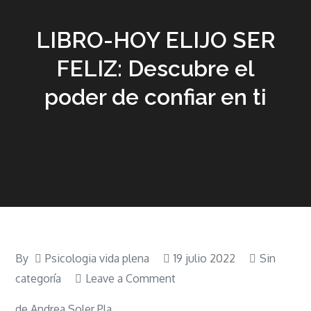
LIBRO-HOY ELIJO SER
FELIZ: Descubre el
poder de confiar en ti
By
Psicologia vida plena
19 julio 2022
Sin
on
categoría
Leave a Comment
LIBRO-
de Andrea Soler Pla