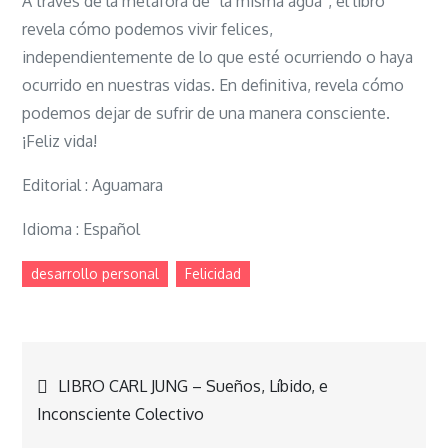
A través de la metáfora de “la misma agua”, el libro
revela cómo podemos vivir felices,
independientemente de lo que esté ocurriendo o haya
ocurrido en nuestras vidas. En definitiva, revela cómo
podemos dejar de sufrir de una manera consciente.
¡Feliz vida!
Editorial : Aguamara
Idioma : Español
desarrollo personal
Felicidad
Navegación
LIBRO CARL JUNG – Sueños, Líbido, e
Inconsciente Colectivo
de