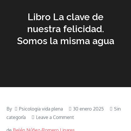
Libro La clave de
nuestra felicidad.
Somos la misma agua
By
Psicologia vida plena
30 enero 2025
Sin
on
categoría
Leave a Comment
Libro
de
Belén Núñez-Romero Linares