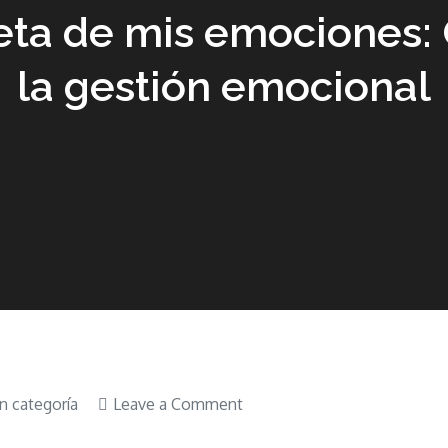
reta de mis emociones: 
la gestión emocional
on
n categoría
Leave a Comment
Libro