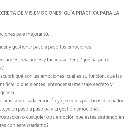
La
vida
CRETA DE MIS EMOCIONES: GUÍA PRÁCTICA PARA LA
secreta
de
ciones para mejorar tú.
mis
emociones:
nder y gestionar paso a paso tus emociones.
Guía
isiones, relaciones y bienestar. Pero, ¿qué pasaría si
práctica
r?
para
scubrir qué son las emociones, cuál es su función, qué las
la
ntificar lo que sientes, entender su mensaje secreto y
gestión
igencia.
emocional
 claras sobre cada emoción y ejercicios prácticos diseñados
ncluye un paso a paso para la gestión emocional,
 frustración o cualquier otra emoción que estés sintiendo en
drás con este cuaderno?