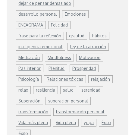
dejar de pensar demasiado
desarrollo personal
Emociones
ENEAGRAMA
Felicidad
frase para la reflexión
gratitud
hábitos
inteligencia emocional
ley de la atracción
Meditación
Mindfulness
Motivación
Paz interior
Plenitud
Prosperidad
Psicología
Relaciones tóxicas
relajación
relax
resiliencia
salud
serenidad
Superación
superación personal
transformación
transformación personal
Vida más plena
Vida plena
yoga
Éxito
éxito