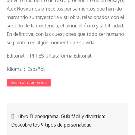
breve o fragmento de texto procedente de un ensayo,
Álex Rovira nos ofrece los pensamientos que han ido
marcando su trayectoria y su obra, relacionados con el
sentido de la existencia, el amor, el éxito y la felicidad.
En definitiva, con las cuestiones que todo ser humano
se plantea en algún momento de su vida.
Editorial ‏ : ‎ PFFES|#Plataforma Editorial
Idioma ‏ : ‎ Español
desarrollo personal
Navegación
Libro El eneagrama. Guía fácil y divertida:
Descubre los 9 tipos de personalidad
de