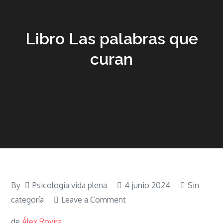
Libro Las palabras que
curan
By
Psicologia vida plena
4 junio 2024
Sin
on
categoría
Leave a Comment
Libro
de
Álex Rovira