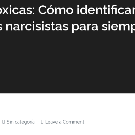
xicas: Cómo identificar
s narcisistas para siem
on
Sin categoría
Leave a Comment
Libro