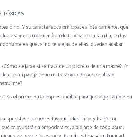
personas
tóxicas:
 TÓXICAS
Cómo
tes o no. Y su característica principal es, básicamente, que
identificarlas
n estar en cualquier área de tu vida: en la familia, en las
y
importante es que, si no te alejas de ellas, pueden acabar
liberarte
de
los
 ¿Cómo alejarse si se trata de un padre o de una madre? ¿Y
narcisistas
a de que mi pareja tiene un trastorno de personalidad
para
onstruirme?
siempre
no es el primer paso imprescindible para que algo cambie en
as respuestas que necesitas para identificar y tratar con
que te ayudarán a empoderarte, a alejarte de todo aquel
uidar siempre de tu esencia, tu autoestima y tu dignidad.