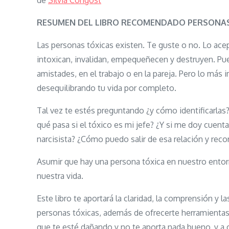
de
Silvia Congost
RESUMEN DEL LIBRO RECOMENDADO PERSONAS
Las personas tóxicas existen. Te guste o no. Lo acep
intoxican, invalidan, empequeñecen y destruyen. Puede
amistades, en el trabajo o en la pareja. Pero lo más 
desequilibrando tu vida por completo.
Tal vez te estés preguntando ¿y cómo identificarlas?
qué pasa si el tóxico es mi jefe? ¿Y si me doy cuent
narcisista? ¿Cómo puedo salir de esa relación y rec
Asumir que hay una persona tóxica en nuestro entor
nuestra vida.
Este libro te aportará la claridad, la comprensión y l
personas tóxicas, además de ofrecerte herramientas 
que te esté dañando y no te aporta nada bueno, y a c