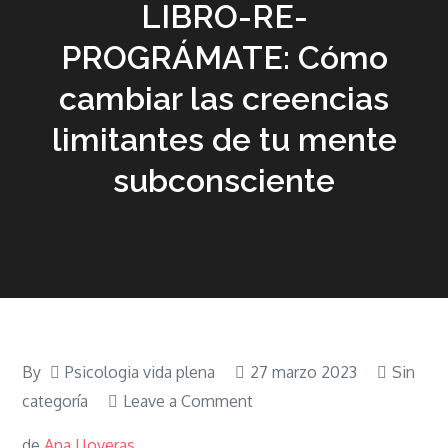
LIBRO-RE-
PROGRÁMATE: Cómo
cambiar las creencias
limitantes de tu mente
subconsciente
By
Psicologia vida plena
27 marzo 2023
Sin
on
categoría
Leave a Comment
LIBRO-
de
Ana Lloveras