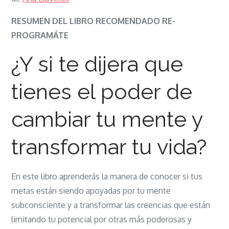
RE-
PROGRÁMATE:
RESUMEN DEL LIBRO RECOMENDADO RE-
Cómo
PROGRAMÁTE
cambiar
¿Y si te dijera que
las
creencias
tienes el poder de
limitantes
de
cambiar tu mente y
tu
mente
transformar tu vida?
subconsciente
En este libro aprenderás la manera de conocer si tus
metas están siendo apoyadas por tu mente
subconsciente y a transformar las creencias que están
limitando tu potencial por otras más poderosas y