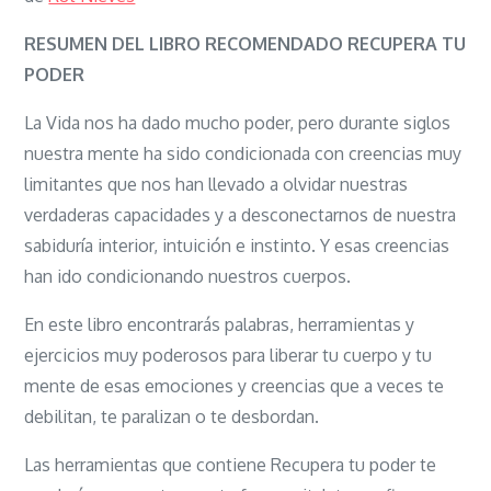
Recupera
tu
RESUMEN DEL LIBRO RECOMENDADO RECUPERA TU
poder:
PODER
Libera
La Vida nos ha dado mucho poder, pero durante siglos
tu
nuestra mente ha sido condicionada con creencias muy
mente
limitantes que nos han llevado a olvidar nuestras
y
verdaderas capacidades y a desconectarnos de nuestra
tu
sabiduría interior, intuición e instinto. Y esas creencias
cuerpo
han ido condicionando nuestros cuerpos.
y
vive
En este libro encontrarás palabras, herramientas y
tu
ejercicios muy poderosos para liberar tu cuerpo y tu
propia
mente de esas emociones y creencias que a veces te
vida
debilitan, te paralizan o te desbordan.
Las herramientas que contiene Recupera tu poder te