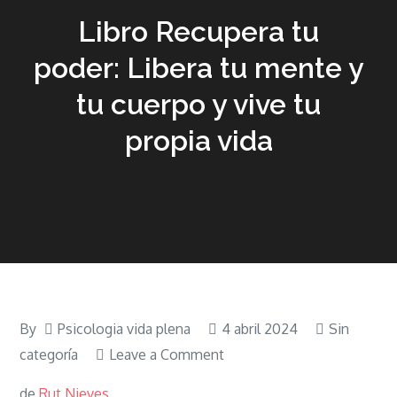
Libro Recupera tu
poder: Libera tu mente y
tu cuerpo y vive tu
propia vida
By
Psicologia vida plena
4 abril 2024
Sin
on
categoría
Leave a Comment
Libro
de
Rut Nieves