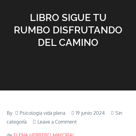
LIBRO SIGUE TU
RUMBO DISFRUTANDO
DEL CAMINO
By
Psicologia vida plena
19 junio 2024
Sin
on
categoría
Leave a Comment
LIBRO
de
ELENA HERRERO MAYORAL