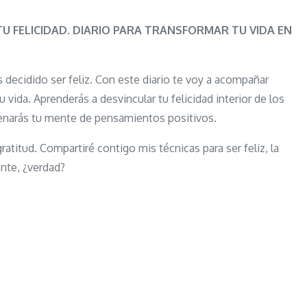
Trabaja
tu
 FELICIDAD. DIARIO PARA TRANSFORMAR TU VIDA EN
felicidad.
Diario
s decidido ser feliz. Con este diario te voy a acompañar
para
 vida. Aprenderás a desvincular tu felicidad interior de los
transformar
lenarás tu mente de pensamientos positivos.
tu
vida
atitud. Compartiré contigo mis técnicas para ser feliz, la
en
nte, ¿verdad?
90
días