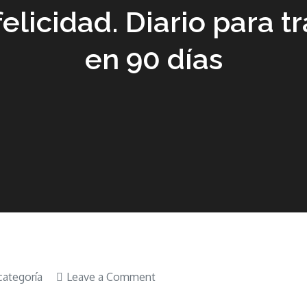
felicidad. Diario para t
en 90 días
on
categoría
Leave a Comment
Libro-